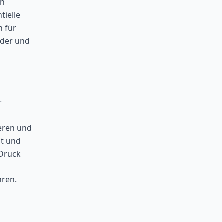
in
tielle
h für
nder und
r
eren und
ut und
 Druck
hren.