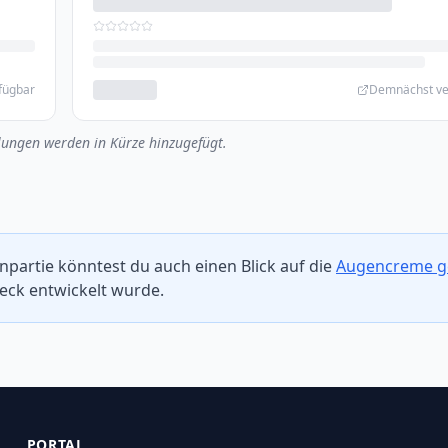
fügbar
Demnächst ve
ungen werden in Kürze hinzugefügt.
npartie könntest du auch einen Blick auf die
Augencreme g
weck entwickelt wurde.
PORTAL