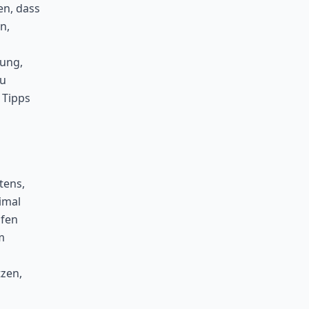
en, dass
n,
gung,
zu
 Tipps
tens,
imal
lfen
m
zen,