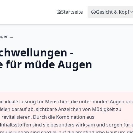
Startseite
Gesicht & Kopf
Augencreme gegen Schwellungen - Abschwellende Pflege für müde Augen
chwellungen -
e für müde Augen
ne ideale Lösung für Menschen, die unter müden Augen un
ielen darauf ab, sichtbare Anzeichen von Müdigkeit zu
revitalisieren. Durch die Kombination aus
nhaltsstoffen sind sie besonders wirksam und sorgen für 
rmulierungen sind speziell auf die empfindliche Haut um di