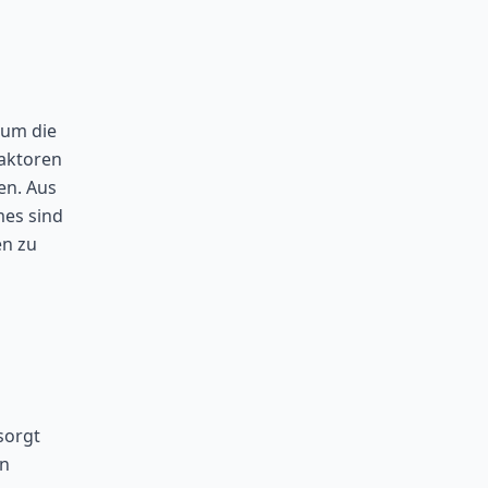
 um die
Faktoren
en. Aus
mes sind
en zu
sorgt
on